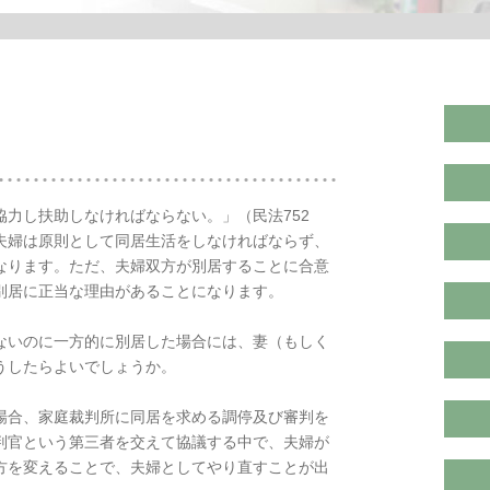
力し扶助しなければならない。」（民法752
夫婦は原則として同居生活をしなければならず、
なります。ただ、夫婦双方が別居することに合意
別居に正当な理由があることになります。
ないのに一方的に別居した場合には、妻（もしく
うしたらよいでしょうか。
場合、家庭裁判所に同居を求める調停及び審判を
判官という第三者を交えて協議する中で、夫婦が
方を変えることで、夫婦としてやり直すことが出