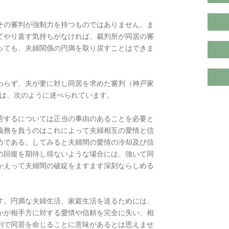
その審判が強制力を持つものではありません。ま
てやり直す気持ちがなければ、裁判所が同居の審
っても、夫婦関係の円満を取り戻すことはできま
わらず、夫が妻に対し同居を求めた審判（神戸家
いては、次のように述べられています。
否するについては正当の事由のあることを必要と
義務を負うのはこれによって夫婦相互の愛情と信
めである。してみると夫婦間の愛情の冷却及び信
の回復を期待し得ないような場合には、強いて同
かえって夫婦間の破綻をますます深刻ならしめる
す。円満な夫婦生活、家庭生活を送るためには、
かが相手方に対する愛情や信頼を完全に失い、相
判で同居を命じることに意味があるとは思えませ