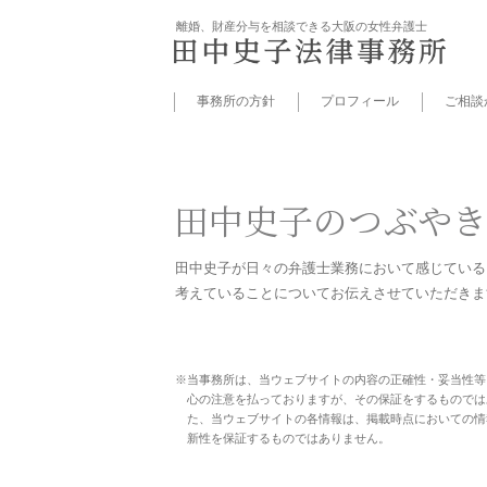
離婚、財産分与を相談できる大阪の女性弁護士
事務所の方針
プロフィール
ご相談
田中史子の
つぶやき
田中史子が日々の弁護士業務に
おいて感じている
考えていることについて
お伝えさせていただきま
※当事務所は、当ウェブサイトの内容の正確性・妥当性等
心の注意を払っておりますが、その保証をするものでは
た、当ウェブサイトの各情報は、掲載時点においての情
新性を保証するものではありません。