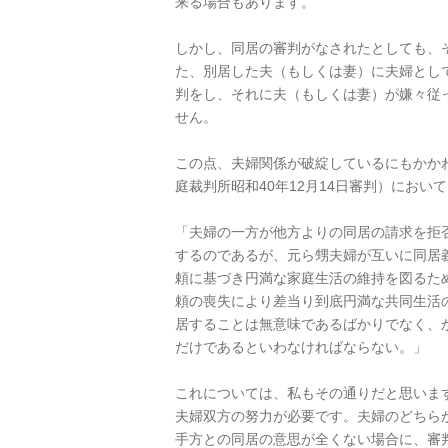
来る場合もあります。
しかし、同居の審判がなされたとしても、
た、別居した夫（もしくは妻）に夫婦とし
判をし、それに夫（もしくは妻）が嫌々従
せん。
この点、夫婦関係が破綻しているにもかか
庭裁判所昭和40年12月14日審判）にお
「夫婦の一方が他方よりの同居の請求を拒
するのであるが、元ら甥夫婦が互いに同居
頼に基づき円満な家庭生活の維持を図るた
頼の喪失により差当り到底円満な共同生活
居することは無意味であるばかりでなく、
だけであるといわなければならない。」
これについては、私もその通りだと思いま
夫婦双方の努力が必要です。夫婦のどちら
手方との同居の意思が全くない場合に、審