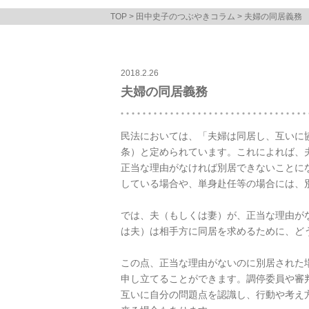
TOP
>
田中史子のつぶやきコラム
> 夫婦の同居義務
2018.2.26
夫婦の同居義務
民法においては、「夫婦は同居し、互いに協
条）と定められています。これによれば、
正当な理由がなければ別居できないことに
している場合や、単身赴任等の場合には、
では、夫（もしくは妻）が、正当な理由が
は夫）は相手方に同居を求めるために、ど
この点、正当な理由がないのに別居された
申し立てることができます。調停委員や審
互いに自分の問題点を認識し、行動や考え