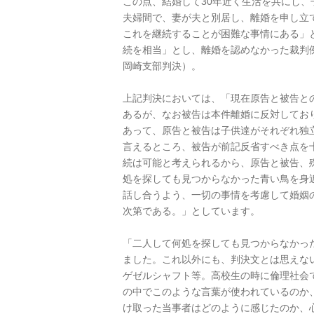
この点、結婚して30年近く生活を共にし
夫婦間で、妻が夫と別居し、離婚を申し立
これを継続することが困難な事情にある」
続を相当」とし、離婚を認めなかった裁判例
岡崎支部判決）。
上記判決においては、「現在原告と被告と
あるが、なお被告は本件離婚に反対してお
あって、原告と被告は子供達がそれぞれ独
言えるところ、被告が前記反省すべき点を
続は可能と考えられるから、原告と被告、
処を探しても見つからなかった青い鳥を身
話し合うよう、一切の事情を考慮して婚姻
次第である。」としています。
「二人して何処を探しても見つからなかっ
ました。これ以外にも、判決文とは思えな
ゲゼルシャフト等。高校生の時に倫理社会
の中でこのような言葉が使われているのか
け取った当事者はどのように感じたのか、