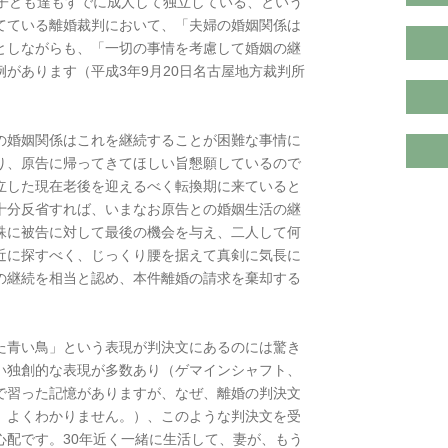
、子ども達もすでに成人して独立している、という
てている離婚裁判において、「夫婦の婚姻関係は
としながらも、「一切の事情を考慮して婚姻の継
があります（平成3年9月20日名古屋地方裁判所
の婚姻関係はこれを継続することが困難な事情に
り、原告に帰ってきてほしい旨懇願しているので
立した現在老後を迎えるべく転換期に来ていると
十分反省すれば、いまなお原告との婚姻生活の継
殊に被告に対して最後の機会を与え、二人して何
近に探すべく、じっくり腰を据えて真剣に気長に
の継続を相当と認め、本件離婚の請求を棄却する
た青い鳥」という表現が判決文にあるのには驚き
い独創的な表現が多数あり（ゲマインシャフト、
で習った記憶がありますが、なぜ、離婚の判決文
、よくわかりません。）、このような判決文を受
心配です。30年近く一緒に生活して、妻が、もう