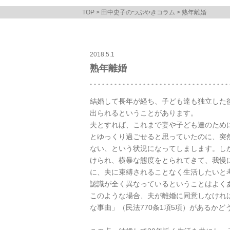
TOP
>
田中史子のつぶやきコラム
> 熟年離婚
2018.5.1
熟年離婚
結婚して長年が経ち、子ども達も独立した
出られるということがあります。
夫とすれば、これまで妻や子ども達のため
とゆっくり過ごせると思っていたのに、突
ない、という状況になってしまします。し
けられ、横暴な態度をとられてきて、我慢
に、夫に束縛されることなく生活したいと
認識が全く異なっているということはよく
このような場合、夫が離婚に同意しなけれ
な事由」（民法770条1項5項）があるか