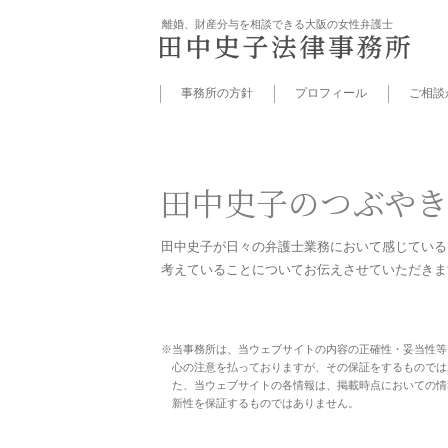
離婚、財産分与を相談できる大阪の女性弁護士
事務所の方針
プロフィール
ご相談
田中史子の
つぶやき
田中史子が日々の弁護士業務に
おいて感じている
考えていることについて
お伝えさせていただきま
※当事務所は、当ウェブサイトの内容の正確性・妥当性等
心の注意を払っておりますが、その保証をするものでは
た、当ウェブサイトの各情報は、掲載時点においての情
新性を保証するものではありません。