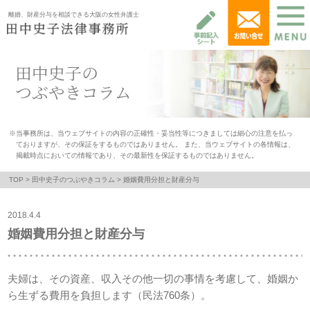
離婚、財産分与を相談できる大阪の女性弁護士
田中史子の
つぶやきコラム
※当事務所は、当ウェブサイトの内容の正確性・妥当性等につきましては細心の注意を払っ
ておりますが、その保証をするものではありません。 また、当ウェブサイトの各情報は、
掲載時点においての情報であり、その最新性を保証するものではありません。
TOP
>
田中史子のつぶやきコラム
> 婚姻費用分担と財産分与
2018.4.4
婚姻費用分担と財産分与
夫婦は、その資産、収入その他一切の事情を考慮して、婚姻か
ら生ずる費用を負担します（民法760条）。