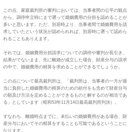
この点、家庭裁判所の審判においては、当事者間の公平の観点
から、調停申立時にまで遡って婚姻費用の分担を認めることが
多いと思います。ただ、別居時より、当事者間で婚姻費用を請
求していたという状況が認められれば、別居時に遡って認めら
れることもありえます。
それでは、婚姻費用分担請求についての調停や審判が長引き、
結果がでないまま、先に離婚が成立した場合、財産分与の請求
の中で、婚姻費用の精算を求めることができるでしょうか。
この点について最高裁判所は、「裁判所は、当事者の一方が過
当に負担した婚姻費用の精算のための給付をも含めて財産分与
の額及び方法を定めることができるものと解するのが相当であ
る」としています（昭和53年11月14日最高裁判所判決）。
すなわち、離婚時点までに、未払いの婚姻費用がある場合、財
産分与においてその精算をすることも可能であるということに
なります。