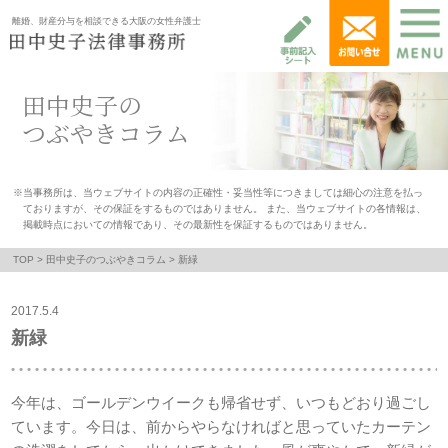
離婚、財産分与を相談できる大阪の女性弁護士
田中史子の
つぶやきコラム
※当事務所は、当ウェブサイトの内容の正確性・妥当性等につきましては細心の注意を払っ
ておりますが、その保証をするものではありません。 また、当ウェブサイトの各情報は、
掲載時点においての情報であり、その最新性を保証するものではありません。
TOP
>
田中史子のつぶやきコラム
> 新緑
2017.5.4
新緑
今年は、ゴールデンウイークも帰省せず、いつもどおり過ごし
ています。今日は、前からやらなければと思っていたカーテン