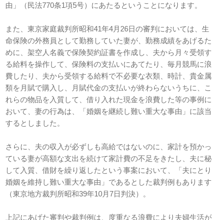
由」（民法770条1項5号）にあたるということになります。
また、東京家庭裁判所昭和41年4月26日の審判においては、生
命保険の外務員として勤務していた妻が、勤務成績をあげるた
めに、架空人名義で保険契約証書を作成し、夫から月々受領す
る給料を操作して、保険料の支払いにあてたり、毎月競馬に浪
費したり、夫から受領する給料で不必要な衣類、時計、貴金属
類を月賦で購入し、月賦代金の支払いが終わらないうちに、こ
れらの物品を入質して、借り入れた現金を浪費した等の事例に
おいて、妻の行為は、「婚姻を継続し難い重大な事由」に該当
するとしました。
さらに、夫の収入が必ずしも高給ではないのに、家計を預かっ
ている妻が高額な支出を続けて家計費の不足をきたし、夫に秘
して入質、借財を繰り返したという事案において、「夫にとり
婚姻を維持し難い重大な事由」であるとした裁判例もあります
（東京地方裁判所昭和39年10月7日判決）。
上記にあげた審判や裁判例は、度重なる浪費により夫婦生活が