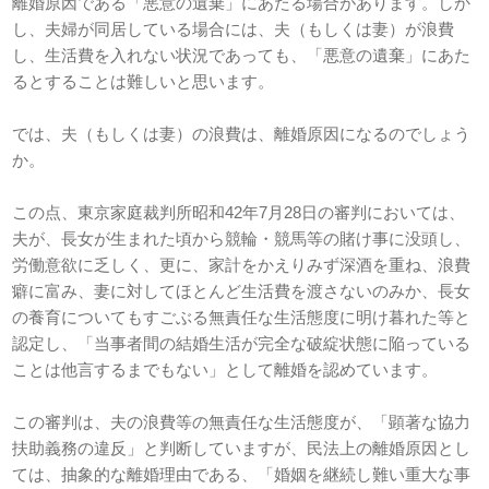
離婚原因である「悪意の遺棄」にあたる場合があります。しか
し、夫婦が同居している場合には、夫（もしくは妻）が浪費
し、生活費を入れない状況であっても、「悪意の遺棄」にあた
るとすることは難しいと思います。
では、夫（もしくは妻）の浪費は、離婚原因になるのでしょう
か。
この点、東京家庭裁判所昭和42年7月28日の審判においては、
夫が、長女が生まれた頃から競輪・競馬等の賭け事に没頭し、
労働意欲に乏しく、更に、家計をかえりみず深酒を重ね、浪費
癖に富み、妻に対してほとんど生活費を渡さないのみか、長女
の養育についてもすごぶる無責任な生活態度に明け暮れた等と
認定し、「当事者間の結婚生活が完全な破綻状態に陥っている
ことは他言するまでもない」として離婚を認めています。
この審判は、夫の浪費等の無責任な生活態度が、「顕著な協力
扶助義務の違反」と判断していますが、民法上の離婚原因とし
ては、抽象的な離婚理由である、「婚姻を継続し難い重大な事